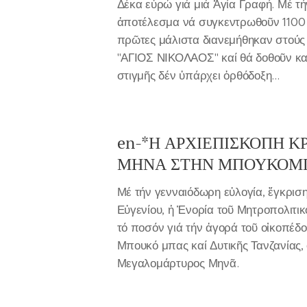
Δέκα εὐρώ γιά μιά Ἁγία Γραφή. Μέ τ
ἀποτέλεσμα νά συγκεντρωθοῦν 1100 
πρῶτες μάλιστα διανεμήθηκαν στούς
"ΑΓΙΟΣ ΝΙΚΟΛΑΟΣ" καί θά δοθοῦν καί
στιγμῆς δέν ὐπάρχει ὁρθόδοξη...
en-*Η ΑΡΧΙΕΠΙΣΚΟΠΗ Κ
ΜΗΝΑ ΣΤΗΝ ΜΠΟΥΚΟΜ
Μέ τήν γενναιόδωρη εὐλογία, ἔγκρισ
Εὐγενίου, ἡ Ἐνορία τοῦ Μητροπολιτ
τό ποσόν γιά τήν ἀγορά τοῦ οἰκοπέδ
Μπουκό μπας καί Δυτικῆς Τανζανίας, 
Μεγαλομάρτυρος Μηνᾶ.