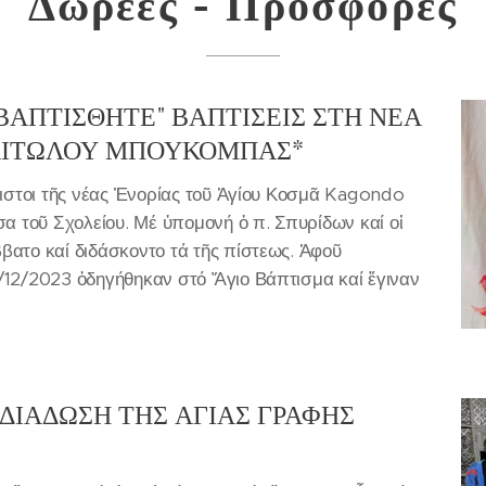
Δωρεές - Προσφορές
ΕΒΑΠΤΙΣΘΗΤΕ" ΒΑΠΤΙΣΕΙΣ ΣΤΗ ΝΕΑ
 ΑΙΤΩΛΟΥ ΜΠΟΥΚΟΜΠΑΣ*
τιστοι τῆς νέας Ἐνορίας τοῦ Ἁγίου Κοσμᾶ Kagondo
α τοῦ Σχολείου. Μέ ὐπομονή ὁ π. Σπυρίδων καί οἱ
ατο καί διδάσκοντο τά τῆς πίστεως. Ἀφοῦ
/12/2023 ὁδηγήθηκαν στό Ἅγιο Βάπτισμα καί ἔγιναν
 ΔΙΑΔΩΣΗ ΤΗΣ ΑΓΙΑΣ ΓΡΑΦΗΣ