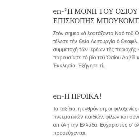
en-*Η ΜΟΝΗ ΤΟΥ ΟΣΙΟΥ
ΕΠΙΣΚΟΠΗΣ ΜΠΟΥΚΟΜΠ
Στόν σημερινό ἐορτάζοντα Ναό τοῦ Ὁσ
τέλεσε τήν Θεία Λειτουργία ὁ Θεοφι
συμμετοχή τῶν ἱερέων τῆς περιοχῆς 
παρουσίασε τό βίο τοῦ Ὁσίου Δαβίδ κ
Ἐκκλησία. Ἐξήγησε τί...
en-Η ΠΡΟΙΚΑ!
Τα ταξίδια, η ενθρόνιση, οι φιλοξεν
πνευματικών παιδιών, φίλων και συν
απ όλη την Ελλάδα. Ευχαριστίες σ' ό
προσεύχονται.