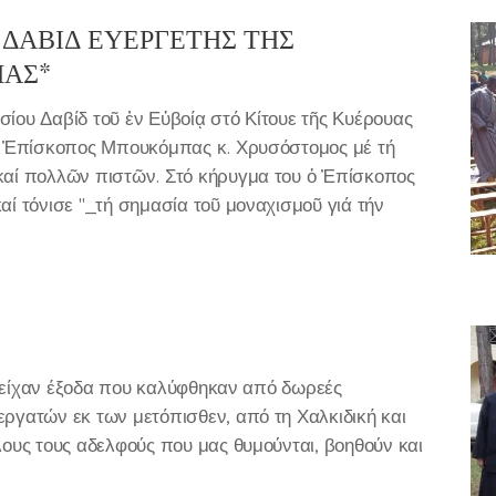
 ΔΑΒΙΔ ΕΥΕΡΓΕΤΗΣ ΤΗΣ
ΑΣ*
ίου Δαβίδ τοῦ ἐν Εὐβοίᾳ στό Κίτουε τῆς Κυέρουας
λ. Ἐπίσκοπος Μπουκόμπας κ. Χρυσόστομος μέ τή
καί πολλῶν πιστῶν. Στό κήρυγμα του ὀ Ἐπίσκοπος
αί τόνισε "_τή σημασία τοῦ μοναχισμοῦ γιά τήν
ίες είχαν έξοδα που καλύφθηκαν από δωρεές
εργατών εκ των μετόπισθεν, από τη Χαλκιδική και
λους τους αδελφούς που μας θυμούνται, βοηθούν και