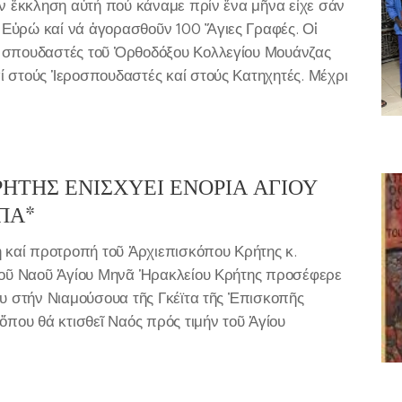
ήν ἔκκληση αὐτή πού κάναμε πρίν ἕνα μῆνα εἶχε σάν
Εὐρώ καί νά ἀγορασθοῦν 100 Ἅγιες Γραφές. Οἱ
 σπουδαστές τοῦ Ὁρθοδόξου Κολλεγίου Μουάνζας
 στούς Ἱεροσπουδαστές καί στούς Κατηχητές. Μέχρι
ΡΗΤΗΣ ΕΝΙΣΧΥΕΙ ΕΝΟΡΙΑ ΑΓΙΟΥ
ΠΑ*
η καί προτροπή τοῦ Ἀρχιεπισκόπου Κρήτης κ.
ικοῦ Ναοῦ Ἁγίου Μηνᾶ Ἡρακλείου Κρήτης προσέφερε
ου στήν Νιαμούσουα τῆς Γκέϊτα τῆς Ἐπισκοπῆς
ὅπου θά κτισθεῖ Ναός πρός τιμήν τοῦ Ἁγίου