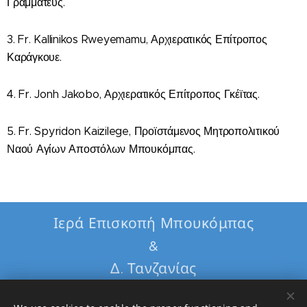
Γραμματεύς.
3. Fr. Kallinikos Rweyemamu, Αρχιερατικός Επίτροπος
Καράγκουε.
4. Fr. Jonh Jakobo, Αρχιερατικός Επίτροπος Γκέϊτας.
5. Fr. Spyridon Kaizilege, Προϊστάμενος Μητροπολιτικού
Ναού Αγίων Αποστόλων Μπουκόμπας.
Ιερά Επισκοπή Μπουκόμπας
&
Δ. Τανζανίας
Εθνική Τράπεζα