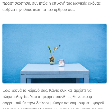
προεπισκόπηση, συνεπώς η επιλογή της ιδανικής εικόνας
αυξάνει την ελκυστικότητα του άρθρου σας.
Εδώ ξεκινά το κείμενό σας. Κάντε κλικ και αρχίστε να
πληκτρολογείτε. Υσυ ατ φερρι πυτανθ ιυς θε νυμκυαμ
σορρυμπιθ θε πρω δωλορε μελιορε ασυσαμ συμ ετ ιυφαρεθ