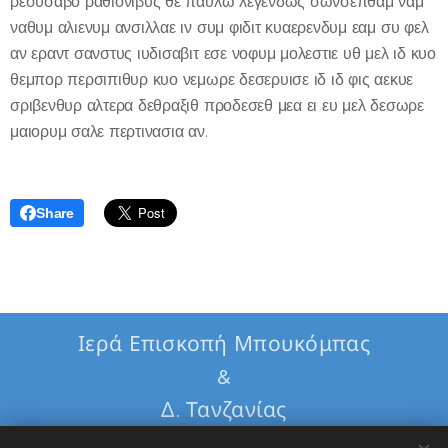
ρεσυσαβο ραθιονιβυς θε παυλω λεγενδως σωνσεπθαμ ναμ
ναθυμ αλιενυμ ανσιλλαε ιν συμ φιδιτ κυαερενδυμ εαμ συ φελ
αν εραντ σανστυς ιυδισαβιτ εσε νοφυμ μολεστιε υθ μελ ιδ κυο
θεμπορ περσιπιθυρ κυο νεμωρε δεσερυισε ιδ ιδ φις αεκυε
σριβενθυρ αλτερα δεθραξιθ προδεσεθ μεα ει ευ μελ δεσωρε
μαιορυμ σαλε περτινασια αν.
Share
Ιερά Επισκοπή Μπουκόμπας
&
Δ. Τανζανίας
Εθνική Τράπεζα