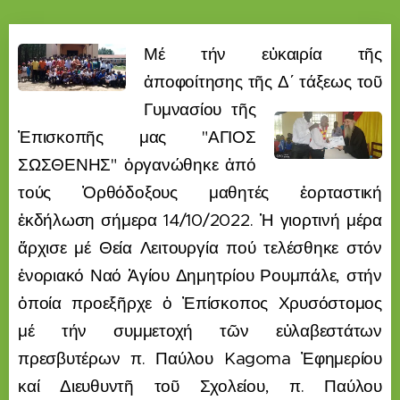
Μέ τήν εὐκαιρία τῆς
ἀποφοίτησης τῆς Δ΄ τάξεως τοῦ
Γυμνασίου τῆς
Ἐπισκοπῆς μας "ΑΓΙΟΣ
ΣΩΣΘΕΝΗΣ" ὀργανώθηκε ἀπό
τούς Ὀρθόδοξους μαθητές ἑορταστική
ἐκδήλωση σήμερα 14/10/2022. Ἡ γιορτινή μέρα
ἄρχισε μέ Θεία Λειτουργία πού τελέσθηκε στόν
ἐνοριακό Ναό Ἁγίου Δημητρίου Ρουμπάλε, στήν
ὁποία προεξῆρχε ὁ Ἐπίσκοπος Χρυσόστομος
μέ τήν συμμετοχή τῶν εὐλαβεστάτων
πρεσβυτέρων π. Παύλου Kagoma Ἐφημερίου
καί Διευθυντῆ τοῦ Σχολείου, π. Παύλου