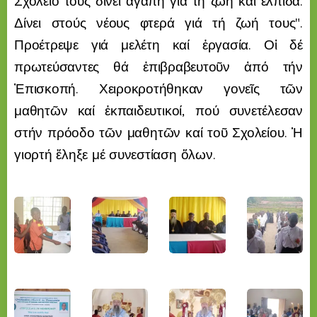
Σχολεῖο τούς δίνει ἀγάπη γιά τή ζωή καί ἐλπίδα.
Δίνει στούς νέους φτερά γιά τή ζωή τους".
Προέτρεψε γιά μελέτη καί ἐργασία. Οἱ δέ
πρωτεύσαντες θά ἐπιβραβευτοῦν ἀπό τήν
Ἐπισκοπή. Χειροκροτήθηκαν γονεῖς τῶν
μαθητῶν καί ἐκπαιδευτικοί, πού συνετέλεσαν
στήν πρόοδο τῶν μαθητῶν καί τοῦ Σχολείου. Ἡ
γιορτή ἔληξε μέ συνεστίαση ὅλων.