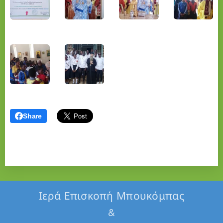
Share
Ιερά Επισκοπή Μπουκόμπας
&