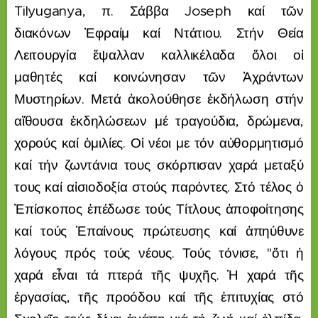
Tilyuganya, π. Σάββα Joseph καί τῶν
διακόνων Ἐφραίμ καί Ντάτιου. Στήν Θεία
Λειτουργία ἔψαλλαν καλλικέλαδα ὅλοι οἱ
μαθητές καί κοινώνησαν τῶν Ἀχράντων
Μυστηρίων. Μετά ἀκολούθησε ἐκδήλωση στήν
αἴθουσα ἐκδηλώσεων μέ τραγούδια, δρώμενα,
χορούς καί ὁμιλίες. Οἱ νέοι με τόν αὐθορμητισμό
καί τήν ζωντάνια τους σκόρπισαν χαρά μεταξύ
τους καί αἰσιοδοξία στούς παρόντες. Στό τέλος ὁ
Ἐπίσκοπος ἐπέδωσε τούς Τίτλους ἀποφοίτησης
καί τούς Ἐπαίνους πρώτευσης καί ἀπηύθυνε
λόγους πρός τούς νέους. Τούς τόνισε, "ὅτι ἡ
χαρά εἶναι τά πτερά τῆς ψυχῆς. Ἡ χαρά τῆς
ἐργασίας, τῆς προόδου καί τῆς ἐπιτυχίας στό