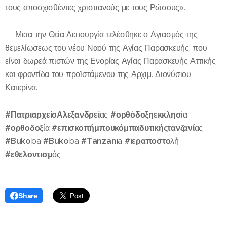
τους αποσχισθέντες χριστιανούς με τους Ρώσους».
⛪Μετα την Θεία Λειτουργία τελέσθηκε ο Αγιασμός της
θεμελίωσεως του νέου Ναού της Αγίας Παρασκευής, που
είναι δωρεά πιστών της Ενορίας Αγίας Παρασκευής Αττικής
και φροντίδα του προϊστάμενου της Αρχιμ. Διονύσιου
Κατερίνα.
#ΠατριαρχείοΑλεξανδρεί
#ορθόδοξηεκκλησ
ας
ία
#ορθοδοξ
#επισκοπήμπουκόμπαδυτικήςτανζανί
ία
ας
#Buko
#Buko
#Tanzan
#ιεραποστο
ba
ba
ia
λή
#εθελοντισμ
ός
Share