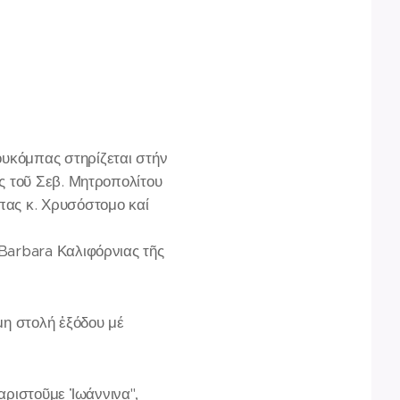
κόμπας στηρίζεται στήν
ς τοῦ Σεβ. Μητροπολίτου
πας κ. Χρυσόστομο καί
Barbara Καλιφόρνιας τῆς
μη στολή ἐξόδου μέ
ριστοῦμε Ἰωάννινα",