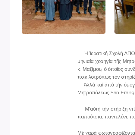
✍️Ἡ Ἱερατική Σχολή ΑΠ
μηνιαία χορηγία τῆς Μητ
κ. Μαξίμου, ὁ ὁποῖος συ
ποικιλοτρόπως τόν στηρίζ
✍️Ἀλλά καί ἀπό τήν ὁμογ
Μητροπόλεως San Frangis
📌Μ'αὐτή τήν στήριξη ντύ
παπούτσια, παντελόνι, π
Μέ χαρά φωτογραφίζονταν