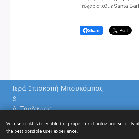
"εὐχαριστοῦμε Santa Bar
Share
Ιερά Επισκοπή Μπουκόμπας
&
Δ. Τανζανίας
Εθνική Τράπεζα
We use cookies to enable the proper functioning and security of
GR5101103260000032600342904
the best possible user experience.
Cookies