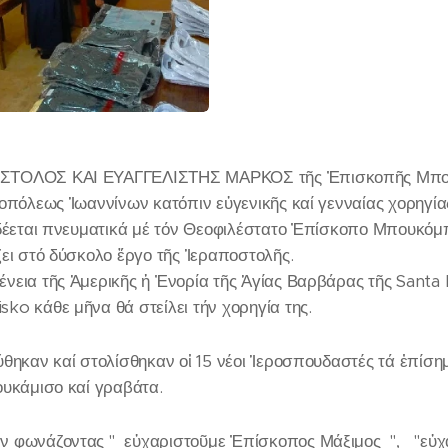
ΟΣΤΟΛΟΣ ΚΑΙ ΕΥΑΓΓΕΛΙΣΤΗΣ ΜΑΡΚΟΣ τῆς Ἐπισκοπῆς Μπου
ροπόλεως Ἱωαννίνων κατόπιν εὐγενικῆς καί γενναίας χορηγία
νδέεται πνευματικά μέ τόν Θεοφιλέστατο Ἐπίσκοπο Μπουκόμ
ει στό δύσκολο ἔργο τῆς Ἱεραποστολῆς.
ένεια τῆς Ἀμερικῆς ἡ Ἐνορία τῆς Ἁγίας Βαρβάρας τῆς Santa 
ko κάθε μῆνα θά στείλει τήν χορηγία της.
θηκαν καί στολίσθηκαν οἱ 15 νέοι Ἱεροσπουδαστές τά ἐπίση
ουκάμισο καί γραβάτα.
 φωνάζοντας "_εὐχαριστοῦμε Ἐπίσκοπος Μάξιμος_", _"εὐχα