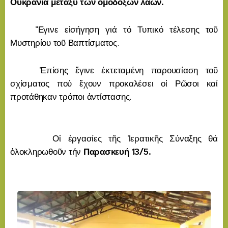
Οὐκρανία μεταξύ τῶν ὁμοδόξων λαῶν.
Ἔγινε εἰσήγηση γιά τό Τυπικό τέλεσης τοῦ
Μυστηρίου τοῦ Βαπτίσματος.
Ἐπίσης ἔγινε ἐκτεταμένη παρουσίαση τοῦ
σχίσματος πού ἔχουν προκαλέσει οἱ Ρῶσοι καί
προτάθηκαν τρόποι ἀντίστασης.
Οἱ ἐργασίες τῆς Ἱερατικῆς Σύναξης θά
ὁλοκληρωθοῦν τήν
Παρασκευή 13/5.