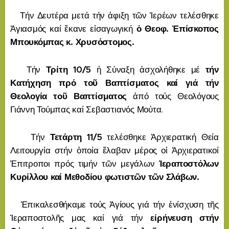
Τήν Δευτέρα μετά τήν ἀφιξη τῶν Ἱερέων τελέσθηκε
Ἁγιασμός καί ἔκανε εἰσαγωγική
ὁ Θεοφ. Ἐπίσκοπος
Μπουκόμπας κ. Χρυσόστομος.
Τήν
Τρίτη 10/5
ἡ Σύναξη ἀσχολήθηκε μέ
τήν
Κατήχηση πρό τοῦ Βαπτίσματος καί γιά τήν
Θεολογία τοῦ Βαπτίσματος
ἀπό τούς Θεολόγους
Γιάννη Τούμπας καί Σεβαστιανός Μούτα.
Τήν
Τετάρτη 11/5
τελέσθηκε Ἀρχιερατική Θεία
Λειτουργία στήν ὁποία ἔλαβαν μέρος οἱ Ἀρχιερατικοί
Ἐπιτροποι πρός τιμήν τῶν μεγάλων
Ἱεραποστόλων
Κυρίλλου καί Μεθοδίου φωτιστῶν τῶν Σλάβων.
Ἐπικαλεσθήκαμε τούς Ἁγίους γιά τήν ἐνίσχυση τῆς
Ἱεραποστολῆς μας καί γιά τήν
εἰρήνευση στήν