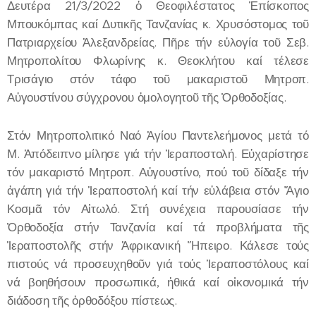
Δευτέρα 21/3/2022 ὁ Θεοφιλέστατος Ἐπίσκοπος
Μπουκόμπας καί Δυτικῆς Τανζανίας κ. Χρυσόστομος τοῦ
Πατριαρχείου Ἀλεξανδρείας. Πῆρε τήν εὐλογία τοῦ Σεβ.
Μητροπολίτου Φλωρίνης κ. Θεοκλήτου καί τέλεσε
Τρισάγιο στόν τάφο τοῦ μακαριστοῦ Μητροπ.
Αὐγουστίνου σύγχρονου ὁμολογητοῦ τῆς Ὀρθοδοξίας.
Στόν Μητροπολιτικό Ναό Ἁγίου Παντελεήμονος μετά τό
Μ. Ἀπόδειπνο μίλησε γιά τήν Ἱεραποστολή. Εὐχαρίστησε
τόν μακαριστό Μητροπ. Αὐγουστίνο, πού τοῦ δίδαξε τήν
ἀγάπη γιά τήν Ἱεραποστολή καί τήν εὐλάβεια στόν Ἅγιο
Κοσμᾶ τόν Αἰτωλό. Στή συνέχεια παρουσίασε τήν
Ὀρθοδοξία στήν Τανζανία καί τά προβλήματα τῆς
Ἱεραποστολῆς στήν Ἀφρικανική Ἤπειρο. Κάλεσε τούς
πιστούς νά προσευχηθοῦν γιά τούς Ἱεραποστόλους καί
νά βοηθήσουν προσωπικά, ἠθικά καί οἰκονομικά τήν
διάδοση τῆς ὀρθοδόξου πίστεως.