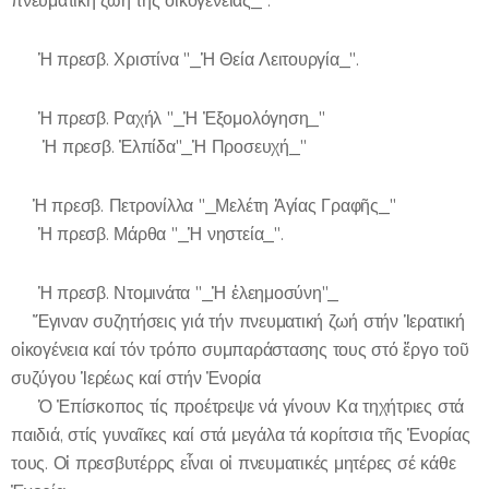
πνευματική ζωή τῆς οἰκογένειας_".
🔸Ἡ πρεσβ. Χριστίνα "_Ἡ Θεία Λειτουργία_".
🔸 Ἡ πρεσβ. Ραχήλ "_Ἡ Ἐξομολόγηση_"
🔸 Ἡ πρεσβ. Ἐλπίδα"_Ἡ Προσευχή_"
🔸Ἡ πρεσβ. Πετρονίλλα "_Μελέτη Ἁγίας Γραφῆς_"
🔸Ἡ πρεσβ. Μάρθα "_Ἡ νηστεία_".
🔸 Ἡ πρεσβ. Ντομινάτα "_Ἡ ἐλεημοσύνη"_
🔻Ἔγιναν συζητήσεις γιά τήν πνευματική ζωή στήν Ἱερατική
οἰκογένεια καί τόν τρόπο συμπαράστασης τους στό ἔργο τοῦ
συζύγου Ἱερέως καί στήν Ἐνορία
✅ Ὁ Ἐπίσκοπος τίς προέτρεψε νά γίνουν Κα τηχήτριες στά
παιδιά, στίς γυναῖκες καί στά μεγάλα τά κορίτσια τῆς Ἐνορίας
τους. Οἱ πρεσβυτέρρς εἶναι οἰ πνευματικές μητέρες σέ κάθε