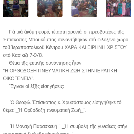
✍️Γιά μιά ἀκόμη φορά, τέταρτη χρονιά, οἱ πρεσβυτέρες τῆς
Ἐπισκοπῆς Μπουκόμπας συναντήθηκαν στό φιλοξενο χῶρο
τοῦ Ἱεραποστολικοῦ Κέντρου ΧΑΡΑ ΚΑΙ ΕΙΡΗΝΗ ΧΡΙΣΤΟΥ
στό Κασίκιζι 7-9/8.
📌Θέμα τῆς φετινῆς συνάντησης ἦταν
"Η ΟΡΘΟΔΟΞΗ ΠΝΕΥΜΑΤΙΚΗ ΖΩΗ ΣΤΗΝ ΙΕΡΑΤΙΚΗ
ΟΙΚΟΓΕΝΕΙΑ".
✅Ἔγιναν οἱ ἐξῆς εἰσηγήσεις:
🔸Ὁ Θεοφιλ. Ἐπίσκοπος κ. Χρυσόστομος εἰσηγήθηκε τό
θέμα:"_Ἡ Ὀρθόδοξη πνευματική Ζωή_".
🔸Ἡ Μοναχή Παρασκευή " _Ἡ συμβολή τῆς γυναίκας στήν