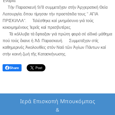
Ἐνορία.
🛐Τήν Παρασκευή 9/8 συμμετεῖχαν στήν Ἀρχιερατική Θεία
Λειτουργία, ὅπου τίμησαν τήν προστάτιδα τους " ΑΓΙΑ
ΠΡΙΣΚΙΛΛΑ". 🔻Τελέσθηκε καί μνημόσυνο γιά τούς
κεκοιμημένους Ἱερεῖς καί πρεσβυτέρες.
🔻 Τά κόλλυβα τά ἔφτιαξαν γιά πρώτη φορά σέ εἰδικό μάθημα
πού τούς ἔκανε ἡ Ἀδ. Παρασκευή. 🔻Συμμετεῖχαν στίς
καθημερινές Ἀκολουθίες στόν Ναό τῶν Ἁγίων Πάντων καί
στήν κοινή ζωή τῆς Κατασκήνωσης.
Share
Ιερά Επισκοπή Μπουκόμπας
&