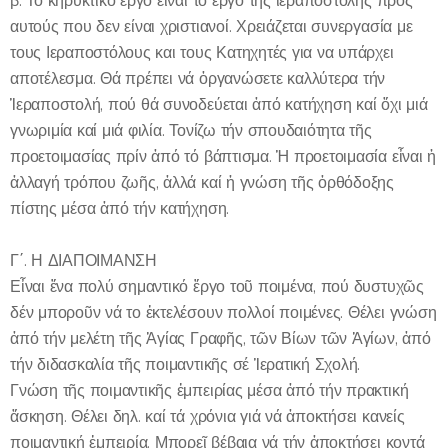
β. Τό κηρυκτικό ἔργο εἶναι το έργο της ιεραποστολής προς
αυτούς που δεν είναι χριστιανοί. Χρειάζεται συνεργασία με
τους Ιεραποστόλους και τους Κατηχητές για να υπάρχει
αποτέλεσμα. Θά πρέπει νά ὀργανώσετε καλλύτερα τήν
Ἱεραποστολή, πού θά συνοδεύεται ἀπό κατήχηση καί ὄχι μιά
γνωριμία καί μιά φιλία. Τονίζω τήν σπουδαιότητα τῆς
προετοιμασίας πρίν ἀπό τό βάπτισμα. Ἡ προετοιμασία εἶναι ἡ
ἀλλαγή τρόπου ζωῆς, ἀλλά καί ἠ γνώση τῆς ὀρθόδοξης
πίστης μέσα ἀπό τήν κατήχηση.
Γ΄. Η ΔΙΑΠΟΙΜΑΝΣΗ
Εἶναι ἕνα πολύ σημαντικό ἔργο τοῦ ποιμένα, πού δυστυχῶς
δέν μποροῦν νά το ἐκτελέσουν πολλοί ποιμένες. Θέλει γνώση
ἀπό τήν μελέτη τῆς Ἁγίας Γραφῆς, τῶν Βίων τῶν Ἁγίων, ἀπό
τήν διδασκαλία τῆς ποιμαντικῆς σέ Ἱερατική Σχολή.
Γνώση τῆς ποιμαντικῆς ἐμπειρίας μέσα ἀπό τήν πρακτική
ἄσκηση. Θέλει δηλ. καί τά χρόνια γιά νά ἀποκτήσει κανείς
ποιμαντική ἐμπειρία. Μπορεῖ βέβαια νά τήν ἀποκτήσει κοντά