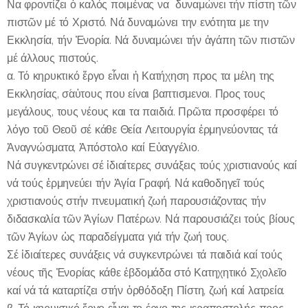
Να φροντίζει ὁ καλός ποιμένας να δυναμώνει τήν πίστη τῶν
πιστῶν μέ τό Χριστό. Νά δυναμώνει την ενότητα με την
Εκκλησία, τήν Ἐνορία. Νά δυναμώνει τήν ἀγάπη τῶν πιστῶν
μέ άλλους πιστούς.
α. Τό κηρυκτικό ἔργο εἶναι ἡ Κατήχηση προς τα μέλη της
Εκκλησίας, σ´αὐτους που είναι βαπτισμενοι. Προς τους
μεγάλους, τους νέους και τα παιδιά. Πρῶτα προσφέρει τό
λόγο τοῦ Θεοῦ σέ κάθε Θεία Λειτουργία ἐρμηνεύοντας τά
Ἀναγνώσματα, Ἀπόστολο καί Εὐαγγέλιο.
Νά συγκεντρώνει σέ ἰδιαίτερες συνάξεις τούς χριστιανούς καί
νά τούς ἐρμηνεύει τήν Ἁγία Γραφή. Νά καθοδηγεῖ τούς
χριστιανούς στήν πνευματική ζωή παρουσιάζοντας τήν
διδασκαλία τῶν Ἁγίων Πατέρων. Νά παρουσιάζει τούς βίους
τῶν Ἁγίων ὡς παραδείγματα γιά τήν ζωή τους.
Σέ ἰδιαίτερες συνάξεις νά συγκεντρώνει τά παιδιά καί τούς
νέους τῆς Ἐνορίας κάθε ἑβδομάδα στό Κατηχητικό Σχολεῖο
καί νά τά καταρτίζει στήν ὀρθόδοξη Πίστη, ζωή καί λατρεία.