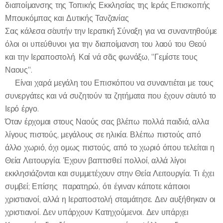
διαποίμανσης της Τοπικής Εκκλησίας της Ιεράς Επισκοπής
Μπουκόμπας και Δυτικής Τανζανίας
Σας κάλεσα σ´αυτήν την Ιερατική Σύναξη για να συναντηθούμε
όλοι οι υπεύθυνοι για την διαποίμανση του λαού του Θεού
και την Ιεραποστολή. Καί νά σᾶς φωνάξω, "Γεμίστε τους
Ναους".
✍️Είναι χαρά μεγάλη του Επισκόπου να συναντιέται με τους
συνεργάτες και νά συζητούν τα ζητήματα που έχουν σ´αυτό το
Ιερό έργο.
Όταν έρχομαι στους Ναούς σας βλέπω πολλά παιδιά, αλλα
λίγους πιστούς, μεγάλους σε ηλικία. Βλέπω πιστούς από
άλλο χωριό, όχι ομως πιστούς, από το χωριό όπου τελείται η
Θεία Λειτουργία. Έχουν βαπτισθεί πολλοί, αλλά λίγοι
εκκλησιάζονται και συμμετέχουν στην Θεία Λειτουργία. Τι έχει
συμβεί; Επίσης παρατηρώ, ότι έγιναν κάποτε κάποιοι
χριστιανοί, αλλά η Ιεραποστολή σταμάτησε. Δεν αυξήθηκαν οι
χριστιανοί. Δεν υπάρχουν Κατηχούμενοι. Δεν υπάρχει