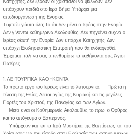
Κατηχητής, δεν ξέρουν οι χριστιανοί να ψάλλουν, δεν
υπάρχουν παιδιά στο Ιερό Βήμα. Υπάρχει μια
αποδιοργάνωση της Ενορίας.
Τι φταίει γι´αυτα όλα; Το ότι δεν μένει ο Ιερέας στην Ενορία.
Δεν γίνονται καθημερινά Ακολουθίες. Δεν πηγαίνει συχνά ο
Ιερέας σ´αυτή την Ενορία. Δεν υπάρχει Κατηχητής. Δεν
υπάρχει Εκκλησιαστική Επιτροπή που θα ενδιαφερθεί.
Έρχομαι πάλι να σας υπενθυμίσω τα καθήκοντα σας Άγιοι
Πατέρες.
1. ΛΕΙΤΟΥΡΓΙΚΑ ΚΑΘΉΚΟΝΤΑ
Το πρώτο έργο του Ιερέως είναι το λειτουργικό. 🔸Πρώτα η
τέλεση της Θείας Λειτουργίας της Κυριακή και τις μεγάλες
Γιορτές του Χριστού, της Παναγίας και των Αγίων.
🔸Μετά είναι οι Καθημερινές Ακολουθίες το πρωί ο Όρθρος
και το απόγευμα ο Εσπερινός.
🔸Υπάρχουν και και τα Ιερά Μυστήρια της Βαπτίσεως και του
Χρίσματος για την είσοδο στην Εκκλησία των κατηχουμενων.