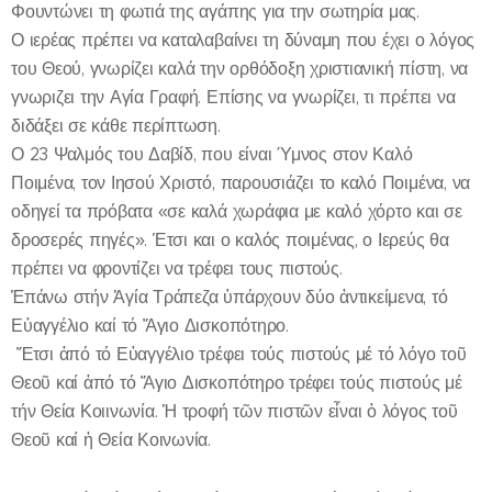
Φουντώνει τη φωτιά της αγάπης για την σωτηρία μας.
Ο ιερέας πρέπει να καταλαβαίνει τη δύναμη που έχει ο λόγος
του Θεού, γνωρίζει καλά την ορθόδοξη χριστιανική πίστη, να
γνωριζει την Αγία Γραφή. Επίσης να γνωρίζει, τι πρέπει να
διδάξει σε κάθε περίπτωση.
Ο 23 Ψαλμός του Δαβίδ, που είναι Ύμνος στον Καλό
Ποιμένα, τον Ιησού Χριστό, παρουσιάζει το καλό Ποιμένα, να
οδηγεί τα πρόβατα «σε καλά χωράφια με καλό χόρτο και σε
δροσερές πηγές». Έτσι και ο καλός ποιμένας, ο Ιερεύς θα
πρέπει να φροντίζει να τρέφει τους πιστούς.
Ἐπάνω στήν Ἁγία Τράπεζα ὑπάρχουν δύο ἀντικείμενα, τό
Εὐαγγέλιο καί τό Ἅγιο Δισκοπότηρο.
Ἔτσι ἀπό τό Εὐαγγέλιο τρέφει τούς πιστούς μέ τό λόγο τοῦ
Θεοῦ καί ἀπό τό Ἅγιο Δισκοπότηρο τρέφει τούς πιστούς μέ
τήν Θεία Κοιινωνία. Ἡ τροφή τῶν πιστῶν εἶναι ὁ λόγος τοῦ
Θεοῦ καί ἠ Θεία Κοινωνία.