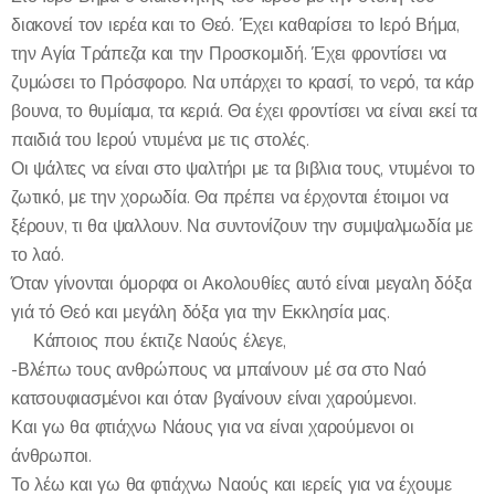
διακονεί τον ιερέα και το Θεό. Έχει καθαρίσει το Ιερό Βήμα,
την Αγία Τράπεζα και την Προσκομιδή. Έχει φροντίσει να
ζυμώσει το Πρόσφορο. Να υπάρχει το κρασί, το νερό, τα κάρ
βουνα, το θυμίαμα, τα κεριά. Θα έχει φροντίσει να είναι εκεί τα
παιδιά του Ιερού ντυμένα με τις στολές.
Οι ψάλτες να είναι στο ψαλτήρι με τα βιβλια τους, ντυμένοι το
ζωτικό, με την χορωδία. Θα πρέπει να έρχονται έτοιμοι να
ξέρουν, τι θα ψαλλουν. Να συντονίζουν την συμψαλμωδία με
το λαό.
Όταν γίνονται όμορφα οι Ακολουθίες αυτό είναι μεγαλη δόξα
γιά τό Θεό και μεγάλη δόξα για την Εκκλησία μας.
✍️Κάποιος που έκτιζε Ναούς έλεγε,
-Βλέπω τους ανθρώπους να μπαίνουν μέ σα στο Ναό
κατσουφιασμένοι και όταν βγαίνουν είναι χαρούμενοι.
Και γω θα φτιάχνω Νάους για να είναι χαρούμενοι οι
άνθρωποι.
Το λέω και γω θα φτιάχνω Ναούς και ιερείς για να έχουμε