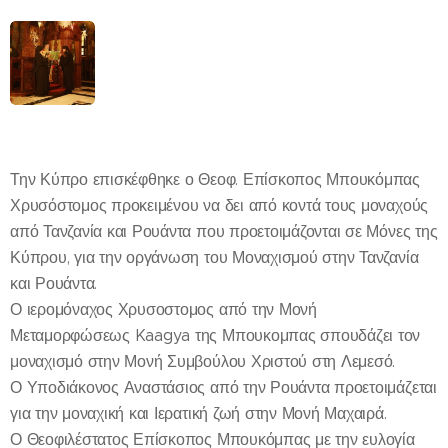
Την Κύπρο επισκέφθηκε ο Θεοφ. Επίσκοπος Μπουκόμπας
Χρυσόστομος προκειμένου να δει από κοντά τους μοναχούς
από Τανζανία και Ρουάντα που προετοιμάζονται σε Μόνες της
Κύπρου, για την οργάνωση του Μοναχισμού στην Τανζανία
και Ρουάντα.
Ο ιερομόναχος Χρυσοστομος από την Μονή
Μεταμορφώσεως Kaagya της Μπουκομπας σπουδάζει τον
μοναχισμό στην Μονή Συμβούλου Χριστού στη Λεμεσό.
Ο Υποδιάκονος Αναστάσιος από την Ρουάντα προετοιμάζεται
για την μοναχική και Ιερατική ζωή στην Μονή Μαχαιρά.
Ο Θεοφιλέστατος Επίσκοπος Μπουκόμπας με την ευλογία