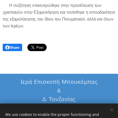
🔸 Η συζήτηση επικεντρώθηκε στην προσέλευση των
χριστιανών στην Εξομολόγηση και τονίσθηκε η σπουδαιότητα
της εξομολόγησης του ίδιου του Πνευματικού, αλλά και όλων
των Ιερέων.
Share
Ιερά Επισκοπή Μπουκόμπας
&
Δ. Τανζανίας
Εθνική Τράπεζα
We use cookies to enable the proper functioning and
GR5101103260000032600342904