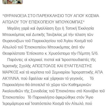
*ΘΥΡΑΝΟΙΞΙΑ ΣΤΟ ΠΑΡΕΚΚΛΗΣΙΟ ΤΟΥ ΑΓΙΟΥ ΚΟΣΜΑ
ΑΙΤΩΛΟΥ ΤΟΥ ΕΠΙΣΚΟΠΕΙΟΥ ΜΠΟΥΚΟΜΠΑΣ*
✨Μεγάλη χαρά καί ἀγαλλίαση ἔχει ἡ Τοπική Ἐκκλησία
Μπουκόμπας καί Δυτικῆς Τανζανίας μέ τήν τέλεση τῶν
Θυρανοιξίων τοῦ Παρεκκλησίου τοῦ Ἁγίου Κοσμᾶ τοῦ
Αἰτωλοῦ τοῦ Ἐπισκοπείου Μπουκόμπας ἀπό τόν
Θεοφιλέστατο Ἐπίσκοπο κ. Χρυσόστομο τήν Πέμπτη 5/6.
🔸Παρόντες οἱ κληρικοί, πιστοί καί Ἱεροσπουδαστές τῆς
Ἱερατικῆς Σχολῆς ΑΠΟΣΤΟΛΟΣ ΚΑΙ ΕΥΑΓΓΕΛΙΣΤΗΣ
ΜΑΡΚΟΣ καί τά κορίτσια τοῦ Σεμιναρίου Ἱεροραπτικῆς ΑΓΙΑ
ΑΚΥΛΙΝΑ, πού ἔψαλλαν καί χάρηκαν τό γεγονός. ⛪Τό
Παρεκκλήσιο θά ἀποτελεῖ τό χῶρο τῶν Καθημερινῶν
Ἀκολουθιῶν τῆς Συνοδείας τοῦ Ἐπισκόπου στὀ Κοινόβιο τοῦ
Ἐπισκοπείου. Τό Παρεκκλήσιο ἀφιερώθηκε στόν Ἅγιο
Ἱερομάρτυρα καί Ἰσαπόστολο Κοσμᾶ τόν Αἰτωλό, πού