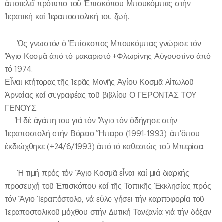
ἀποτελεῖ πρότυπο τοῦ Ἐπισκόπου Μπουκόμπας στήν
Ἱερατική καί Ἱεραποστολική του ζωή.
📌 Ὡς γνωστόν ὁ Ἐπίσκοπος Μπουκόμπας γνώρισε τόν
Ἅγιο Κοσμᾶ ἀπό τό μακαριστό +Φλωρίνης Αὐγουστίνο ἀπό
τό 1974.
Εἶναι κτήτορας τῆς Ἱερᾶς Μονῆς Ἁγίου Κοσμᾶ Αἰτωλοῦ
Ἀρναἰας καί συγραφέας τοῦ βιβλίου Ο ΓΕΡΟΝΤΑΣ ΤΟΥ
ΓΕΝΟΥΣ.
✍️Ἡ δέ ἀγάπη του γιά τόν Ἅγιο τόν ὀδήγησε στήν
Ἱεραποστολή στήν Βόρειο Ἥπειρο (1991-1993), ἀπ'ὅπου
ἐκδιώχθηκε (+24/6/1993) ἀπό τό καθεστώς τοῦ Μπερίσα.
🛐Ἡ τιμή πρός τόν Ἅγιο Κοσμᾶ εἶναι καί μιά διαρκής
προσευχή τοῦ Ἐπισκόπου καί τῆς Τοπικῆς Ἐκκλησίας πρός
τόν Ἅγιο Ἱεραπόστολο, νά εὐλο γήσει τήν καρποφορία τοῦ
Ἱεραποστολικοῦ μόχθου στήν Δυτική Τανζανία γιά τήν δόξαν