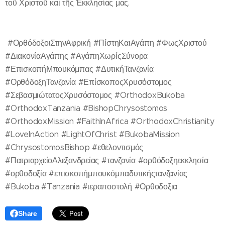
τοῦ Χριστοῦ καί τῆς Ἐκκλησίας μας.
#ΟρθόδοξοιΣτηνΑφρική #ΠίστηΚαιΑγάπη #ΦωςΧριστού
#ΔιακονίαΑγάπης #ΑγάπηΧωρίςΣύνορα
#ΕπισκοπήΜπουκόμπας #ΔυτικήΤανζανία
#ΟρθόδοξηΤανζανία #ΕπίσκοποςΧρυσόστομος
#ΣεβασμιώτατοςΧρυσόστομος #OrthodoxBukoba
#OrthodoxTanzania #BishopChrysostomos
#OrthodoxMission #FaithInAfrica #OrthodoxChristianity
#LoveInAction #LightOfChrist #BukobaMission
#ChrysostomosBishop #εθελοντισμός
#ΠατριαρχείοΑλεξανδρείας #τανζανία #ορθόδοξηεκκλησία
#ορθοδοξία #επισκοπήμπουκόμπαδυτικήςτανζανίας
#Bukoba #Tanzania #ιεραποστολή #Ορθοδοξια
Share