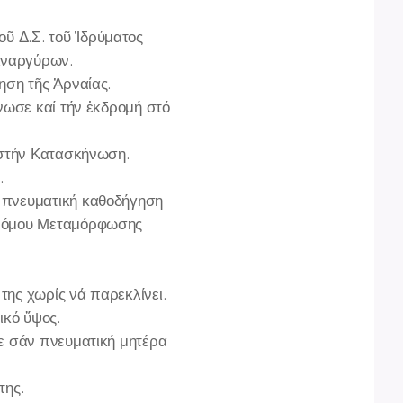
ῦ Δ.Σ. τοῦ Ἱδρύματος
 Ἀναργύρων.
ηση τῆς Ἀρναίας.
νωσε καί τήν ἐκδρομή στό
ί στήν Κατασκήνωση.
ς.
ν πνευματική καθοδήγηση
οδρόμου Μεταμόρφωσης
της χωρίς νά παρεκλίνει.
τικό ὕψος.
κε σάν πνευματική μητέρα
 της.