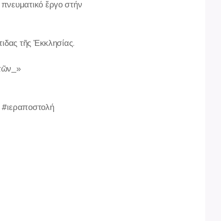
 πνευματικό ἔργο στήν
τιδας τῆς Ἐκκλησίας.
ὐτῶν_»
α #ιεραποστολή