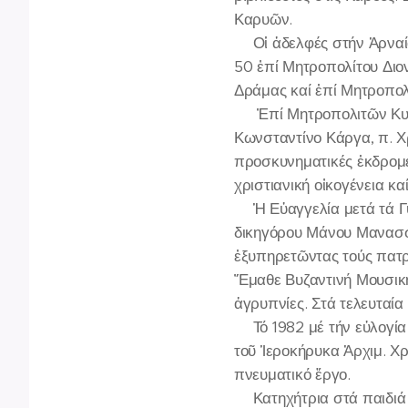
Καρυῶν.
🔸Οἱ ἀδελφές στήν Ἀρναί
50 ἐπί Μητροπολίτου Διο
Δράμας καί ἐπί Μητροπο
🔸 Ἐπί Μητροπολιτῶν Κυπ
Κωνσταντίνο Κάργα, π. Χ
προσκυνηματικές ἐκδρομέ
χριστιανική οἰκογένεια 
🔻Ἡ Εὐαγγελία μετά τά Γ
δικηγόρου Μάνου Μανασσῆ
ἐξυπηρετῶντας τούς πατρ
Ἔμαθε Βυζαντινή Μουσική 
ἀγρυπνίες. Στά τελευταία
🔻Τό 1982 μέ τήν εὐλογί
τοῦ Ἱεροκήρυκα Ἀρχιμ. Χ
πνευματικό ἔργο.
🔻Κατηχήτρια στά παιδιά 