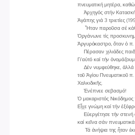
πνευματική μητέρα, καθώ
🔻Ἀρχηγός στήν Κατασκήν
Ἀγάπης γιά 3 τριετίες (
🔻 Ἦταν παροῦσα σέ κάθε 
Ὀργάνωνε τίς προσκυνηματ
Ἀργυρόκαστρο, ὅταν ὁ π.
🔻Πέρασαν χιλιάδες παιδι
Γι’αὐτό καί τήν ὀνομάζου
🔻Δέν νυμφεύθηκε, ἀλλά 
τοῦ Ἁγίου Πνευματικοῦ 
Χαλκιδικῆς.
✨Ἐνέπνεε σεβασμό!
Ὁ μακαριστός Νικόδημος 
Εἶχε γνώμη καί τήν ἐξέφρ
✍️Εὐεργέτησε τήν στενή ο
καί κεῖνα σάν πνευματικά 
🔸 Τά ἀνήψια της ἦταν ἐκε