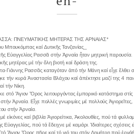
en-
ΑΣΣΑ: ΠΝΕΥΜΑΤΙΚΗΣ ΜΗΤΕΡΑΣ ΤΗΣ ΑΡΝΑΙΑΣ*
 Μπουκόμπας καί Δυτικῆς Τανζανίας_
ῆς Εὐαγγελίας Ρασσᾶ στήν Ἀρναία ἦταν μητρική παρουσία.
ς μητέρας μέ τήν ὅλη βιοτή καί δράση της.
-Γιάννης Ρασσᾶς καταγόταν ἀπό τήν Μάνη καί εἶχε ἔλθει 
ε τήν κυρά Ἀναστασία Βλάχου καί ἀπέκτησε μαζί της 4 παιδ
αί τήν Νίκη.
κε στό Ἅγιον Ὄρος λειτουργόντας ἐμπορικό κατάστημα στίς
στήν Ἀρναία. Εἶχε πολλές γνωριμίες μέ πολλούς Ἁγιορεῖτες, ο
του στήν Ἀρναία.
 μέ εἰκόνες καί βιβλία Ἀγιορείτικα, Ἀκολουθίες, πού τά φυλλ
ς Εὐαγγελίας, πού τά ἔδειχνε μέ καμάρι. Ἰδιαίτερες σχέσεις 
 Στό Ἅγιον Ὄρος πῆρε καί τό γιό του στόν Δημήτρη πού ἐργ