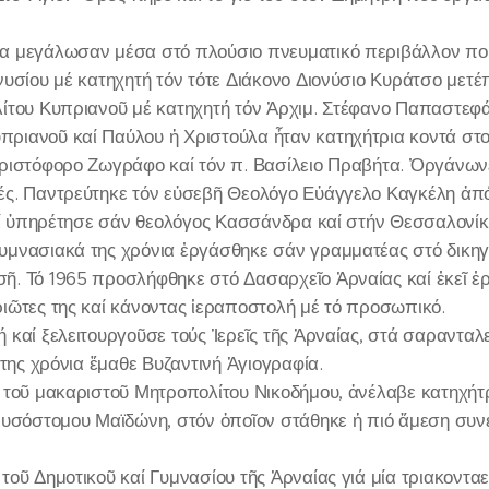
α μεγάλωσαν μέσα στό πλούσιο πνευματικό περιβάλλον πού
νυσίου μέ κατηχητή τόν τότε Διάκονο Διονύσιο Κυράτσο μετέ
λίτου Κυπριανοῦ μέ κατηχητή τόν Ἀρχιμ. Στέφανο Παπαστε
ριανοῦ καί Παύλου ἡ Χριστούλα ἦταν κατηχήτρια κοντά στο
ριστόφορο Ζωγράφο καί τόν π. Βασίλειο Πραβήτα. Ὀργάνων
ς. Παντρεύτηκε τόν εὐσεβῆ Θεολόγο Εὐάγγελο Καγκέλη ἀπό
καί ὑπηρέτησε σάν θεολόγος Κασσάνδρα καί στήν Θεσσαλονίκ
υμνασιακά της χρόνια ἐργάσθηκε σάν γραμματέας στό δικηγ
. Τό 1965 προσλήφθηκε στό Δασαρχεῖο Ἀρναίας καί ἐκεῖ ἐρ
ιῶτες της καί κάνοντας ἱεραποστολή μέ τό προσωπικό.
καί ξελειτουργοῦσε τούς Ἱερεῖς τῆς Ἀρναίας, στά σαρανταλε
 της χρόνια ἔμαθε Βυζαντινή Ἁγιογραφία.
α τοῦ μακαριστοῦ Μητροπολίτου Νικοδήμου, ἀνέλαβε κατηχήτ
ρυσόστομου Μαϊδώνη, στόν ὁποῖον στάθηκε ἡ πιό ἄμεση συνε
τοῦ Δημοτικοῦ καί Γυμνασίου τῆς Ἀρναίας γιά μία τριακονταε