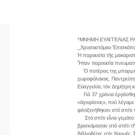
*ΜΝΗΜΗ ΕΥΑΓΓΕΛΙΑΣ Ρ
_Χρυσοστόμου Ἐπισκόπου
Ἡ παρουσία τῆς μακαριστ
Ἦταν παρουσία πνευματικῆ
✍️Ὁ πατέρας της μπαρμπα
χωροφύλακας. Παντρεύτηκ
Εὐαγγελία, τόν Δημήτρη κ
🔸Γιά 37 χρόνια ἐργάσθη
«ἁγιορίσιος», πού λέγαμε 
φιλοξενήθηκαν στό σπίτι 
🔸 Στό σπίτι εἶναι γεμάτο
βρισκόμασαν στό σπίτι τῆ
βιβλιοδέτες στίς Καρυές.