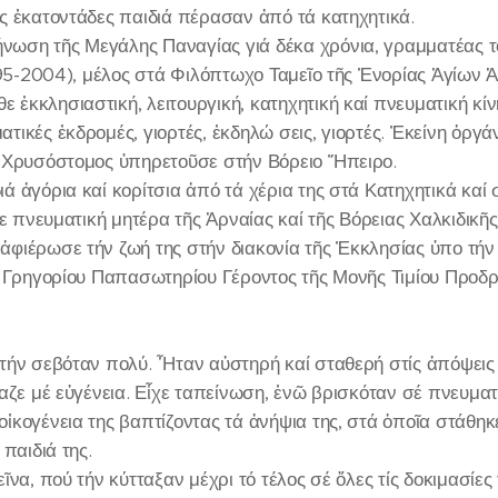
ς ἑκατοντάδες παιδιά πέρασαν ἀπό τά κατηχητικά.
ωση τῆς Μεγάλης Παναγίας γιά δέκα χρόνια, γραμματέας το
1995-2004), μέλος στά Φιλόπτωχο Ταμεῖο τῆς Ἐνορίας Ἁγίων
ἐκκλησιαστική, λειτουργική, κατηχητική καί πνευματική κίν
ικές ἐκδρομές, γιορτές, ἐκδηλώ σεις, γιορτές. Ἐκείνη ὀργά
 Χρυσόστομος ὑπηρετοῦσε στήν Βόρειο Ἤπειρο.
ά ἀγόρια καί κορίτσια ἀπό τά χέρια της στά Κατηχητικά κα
με πνευματική μητέρα τῆς Ἀρναίας καί τῆς Βόρειας Χαλκιδικῆ
ἀφιέρωσε τήν ζωή της στήν διακονία τῆς Ἐκκλησίας ὑπο τή
π. Γρηγορίου Παπασωτηρίου Γέροντος τῆς Μονῆς Τιμίου Πρ
τήν σεβόταν πολύ. Ἦταν αὐστηρή καί σταθερή στίς ἀπόψεις 
αζε μέ εὐγένεια. Εἶχε ταπείνωση, ἐνῶ βρισκόταν σέ πνευμα
ἰκογένεια της βαπτίζοντας τά ἀνήψια της, στά ὁποῖα στάθη
παιδιά της.
ῖνα, πού τήν κύτταξαν μέχρι τό τέλος σέ ὅλες τίς δοκιμασίες