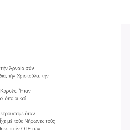
στήν Ἀρναία σάν
ιά, τήν Χριστούλα, τήν
 Καρυές. Ἦταν
ἱ ὁποῖοι καί
ομετροῦσαμε ὅταν
εἶχε μέ τούς Νήφωνες τούς
άθηκε στόν ΟΤΕ τῶν