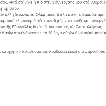
τῶ, γιατί στάθηκε ἡ πιό στενή συνεργάτις μου στό 38χρονο
η Ἱερισσοῦ.
άν ἄλλη διακόνισσα Ὁλυμπιάδα δίπλα στόν π. Χρυσόστομο.
ματική κληρονομιά, τῆς συνειδητῆς χριστιανῆς καί συνεργά
ριστῆς Εὐαγγελίας ἰσχύει ὁ μακαρισμός τῆς Ἀποκαλύψεως
ἐν Κυρίῳ ἀποθνήσκοντες, τά δέ ἔργα αὐτῶν ἀκολουθεῖ μετ’α
 #κατηχητικό #εθελοντισμός #ορθόδοξηεκκλησία #ορθοδοξί