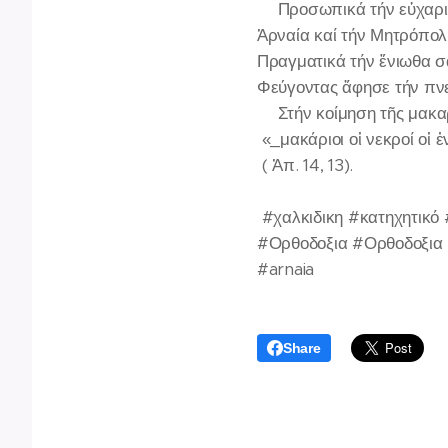
✍️Προσωπικά τήν εὐχαρισ
Ἀρναία καί τήν Μητρόπολ
Πραγματικά τήν ἔνιωθα σ
Φεύγοντας ἄφησε τήν πνευ
✍️Στήν κοίμηση τῆς μακα
«_μακάριοι οἱ νεκροί οἱ 
( Ἀπ. 14, 13).
#χαλκιδικη #κατηχητικό
#Ορθοδοξια #Ορθοδοξια
#arnaia
Share