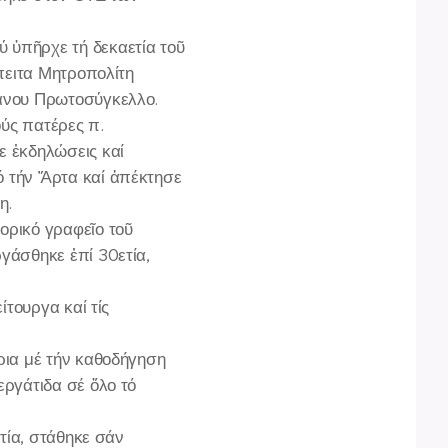
 ὑπῆρχε τή δεκαετία τοῦ
πειτα Μητροπολίτη
φάνου Πρωτοσύγκελλο.
ύς πατέρες π.
ε ἐκδηλώσεις καί
 τήν Ἄρτα καί ἀπέκτησε
η.
ορικό γραφεῖο τοῦ
γάσθηκε ἐπί 30ετία,
ίτουργα καί τίς
ρια μέ τήν καθοδήγηση
ργάτιδα σέ ὅλο τό
τία, στάθηκε σάν