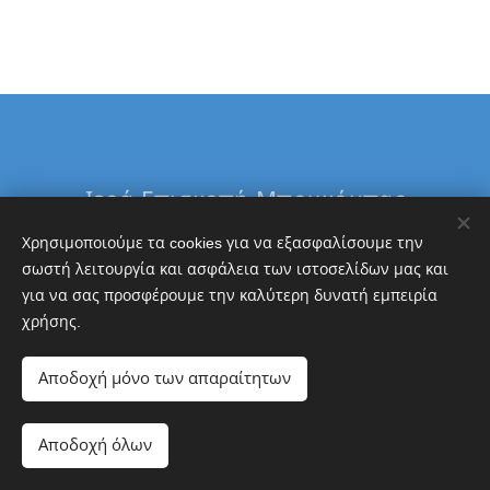
Ιερά Επισκοπή Μπουκόμπας
&
Χρησιμοποιούμε τα cookies για να εξασφαλίσουμε την
Δ. Τανζανίας
σωστή λειτουργία και ασφάλεια των ιστοσελίδων μας και
για να σας προσφέρουμε την καλύτερη δυνατή εμπειρία
Εθνική Τράπεζα
χρήσης.
GR5101103260000032600342904
Αποδοχή μόνο των απαραίτητων
Cookies
Γλώσσες
Αποδοχή όλων
Ελληνικά
English