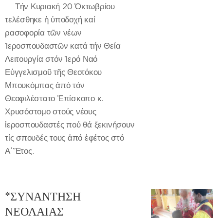
✍️Τήν Κυριακή 20 Ὀκτωβρίου
τελέσθηκε ἡ ὑποδοχή καί
ρασοφορία τῶν νέων
Ἱεροσπουδαστῶν κατά τήν Θεία
Λειτουργία στόν Ἱερό Ναό
Εὐγγελισμοῦ τῆς Θεοτόκου
Μπουκόμπας ἀπό τόν
Θεοφιλέστατο Ἐπίσκοπο κ.
Χρυσόστομο στούς νέους
ἱεροσπουδαστές πού θά ξεκινήσουν
τίς σπουδές τους ἀπό ἐφέτος στό
Α΄Ἔτος.
*ΣΥΝΑΝΤΗΣΗ
ΝΕΟΛΑΙΑΣ