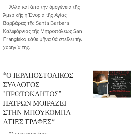
✍️Ἀλλά καί ἀπό τήν ὁμογένεια τῆς
Ἀμερικῆς ἡ Ἐνορία τῆς Ἁγίας
Βαρβάρας τῆς Santa Barbara
Καλιφόρνιας τῆς Μητροπόλεως San
Frangisko κάθε μῆνα θά στείλει τήν
χορηγία της.
*Ο ΙΕΡΑΠΟΣΤΟΛΙΚΟΣ
ΣΥΛΛΟΓΟΣ
"ΠΡΩΤΟΚΛΗΤΟΣ"
ΠΑΤΡΩΝ ΜΟΙΡΑΖΕΙ
ΣΤΗΝ ΜΠΟΥΚΟΜΠΑ
ΑΓΙΕΣ ΓΡΑΦΕΣ*
✍️Ὁ συγκεκριμένος