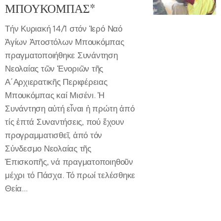
ΜΠΟΥΚΟΜΠΑΣ*
Τήν Κυριακή 14/1 στόν Ἱερό Ναό
Ἁγίων Ἀποστόλων Μπουκόμπας
πραγματοποιήθηκε Συνάντηση
Νεολαίας τῶν Ἐνοριῶν τῆς
Α΄Αρχιερατικῆς Περιφέρειας
Μπουκόμπας καί Μισένι. Ἡ
Συνάντηση αὐτή εἶναι ἠ πρώτη ἀπό
τίς ἑπτά Συναντήσεις, πού ἔχουν
προγραμματισθεῖ, ἀπό τόν
Σύνδεσμο Νεολαίας τῆς
Ἐπισκοπῆς, νά πραγματοποιηθοῦν
μέχρι τό Πάσχα. Τό πρωί τελέσθηκε
Θεία...