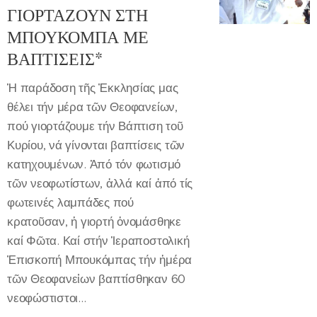
ΓΙΟΡΤΑΖΟΥΝ ΣΤΗ
ΜΠΟΥΚΟΜΠΑ ΜΕ
ΒΑΠΤΙΣΕΙΣ*
Ἡ παράδοση τῆς Ἐκκλησίας μας
θέλει τήν μέρα τῶν Θεοφανείων,
πού γιορτάζουμε τήν Βάπτιση τοῦ
Κυρίου, νά γίνονται βαπτίσεις τῶν
κατηχουμένων. Ἀπό τόν φωτισμό
τῶν νεοφωτίστων, ἀλλά καί ἀπό τίς
φωτεινές λαμπάδες πού
κρατοῦσαν, ἡ γιορτή ὀνομάσθηκε
καί Φῶτα. Καί στήν Ἱεραποστολική
Ἐπισκοπή Μπουκόμπας τήν ἡμέρα
τῶν Θεοφανεἰων βαπτίσθηκαν 60
νεοφώστιστοι...