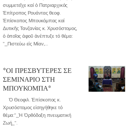
συμμετεῖχε καί ὁ Πατριαρχικός
Ἐπίτροπος Ρουάντας θεοφ.
Ἐπίσκοπος Μπουκόμπας καί
Δυτικῆς Τανζανίας κ. Χρυσόστομος,
ὁ ὁποῖος ἀφοῦ ἀνἐπτυξε τό θέμα:
"_Πιστεύω εἰς Μίαν,...
*ΟΙ ΠΡΕΣΒΥΤΕΡΕΣ ΣΕ
ΣΕΜΙΝΑΡΙΟ ΣΤΗ
ΜΠΟΥΚΟΜΠΑ*
🔸Ὁ Θεοφιλ. Ἐπίσκοπος κ.
Χρυσόστομος εἰσηγήθηκε τό
θέμα:"_Ἡ Ὀρθόδοξη πνευματική
Ζωή_".