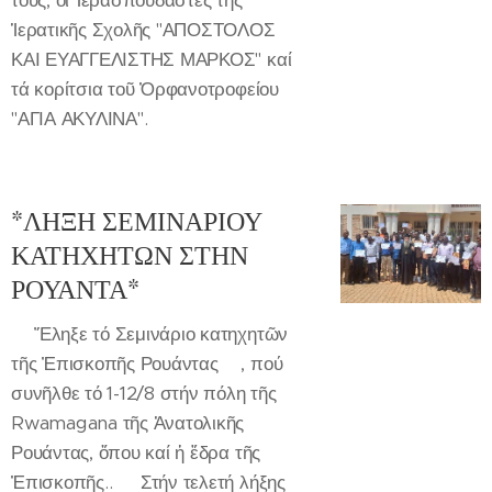
τους, οἱ Ἱερασπουδαστές τῆς
Ἱερατικῆς Σχολῆς "ΑΠΟΣΤΟΛΟΣ
ΚΑΙ ΕΥΑΓΓΕΛΙΣΤΗΣ ΜΑΡΚΟΣ" καί
τά κορίτσια τοῦ Ὀρφανοτροφείου
"ΑΓΙΑ ΑΚΥΛΙΝΑ".
*ΛΗΞΗ ΣΕΜΙΝΑΡΙΟΥ
ΚΑΤΗΧΗΤΩΝ ΣΤΗΝ
ΡΟΥΑΝΤΑ*
✍️Ἔληξε τό Σεμινάριο κατηχητῶν
τῆς Ἐπισκοπῆς Ρουάντας🇷🇼, πού
συνῆλθε τό 1-12/8 στήν πόλη τῆς
Rwamagana τῆς Ἀνατολικῆς
Ρουάντας, ὅπου καί ἡ ἕδρα τῆς
Ἐπισκοπῆς.. 📌Στήν τελετή λήξης