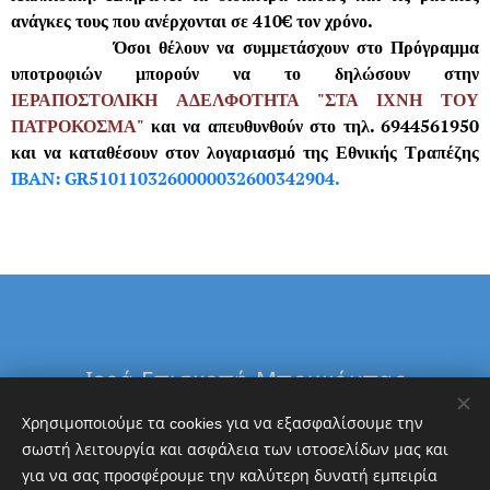
ανάγκες τους που ανέρχονται σε 410€ τον χρόνο.
Όσοι θέλουν να συμμετάσχουν στο Πρόγραμμα
υποτροφιών μπορούν να το δηλώσουν στην
ΙΕΡΑΠΟΣΤΟΛΙΚΗ ΑΔΕΛΦΟΤΗΤΑ "ΣΤΑ ΙΧΝΗ ΤΟΥ
ΠΑΤΡΟΚΟΣΜΑ"
και να απευθυνθούν στο τηλ. 6944561950
και να καταθέσουν στον λογαριασμό της Εθνικής Τραπέζης
IBAN: GR5101103260000032600342904.
Ιερά Επισκοπή Μπουκόμπας
&
Χρησιμοποιούμε τα cookies για να εξασφαλίσουμε την
Δ. Τανζανίας
σωστή λειτουργία και ασφάλεια των ιστοσελίδων μας και
για να σας προσφέρουμε την καλύτερη δυνατή εμπειρία
Εθνική Τράπεζα