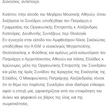
Διονύσιος, αντίστοιχα.
Κατόπιν, στην είσοδο του Μεγάρου Μουσικής Αθηνών, όπου
διεξάγεται το Συνέδριο, υποδέχθηκε τον Πατριάρχη ο
Γραμματέας της Οργανωτικής Επιτροπής κ. Αλέξανδρος
Κατσιάρας, Διευθυντὴς Συντάξεως περ. Θεολογία.
Εν συνεχεία στην είσοδο του Αμφιθεάτρου Νίκος Σκαλκώτας
υποδέχθηκε την Α.Θ.Μ. ο νεοεκλεγείς Μητροπολίτης
Θεσσαλονίκης κ. Φιλόθεος και αμέσως μετά καλωσόρισε τον
Πατριάρχη ο Αρχιεπίσκοπος Αθηνών και πάσης Ελλάδος κ.
Ιερώνυμος, μέλη της Οργανωτικής Επιτροπής του Συνεδρίου
και μέλη της Ιεράς Συνόδου της Ιεραρχίας της Εκκλησίας της
Ελλάδος. Ο Μακαριώτατος Πατριάρχης Αλεξανδρείας τόνισε
ότι το θέμα του παρόντος Συνεδρίου είναι ιδιαίτερα επίκαιρο,
αφού η εποχή μας χαρακτηρίζεται από την επικράτηση του
άυλου και ψηφιακού εις βάρος της ύλης και της
σωματικότητας.