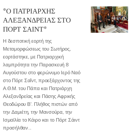
*Ο ΠΑΤΡΙΑΡΧΗΣ
ΑΛΕΞΑΝΔΡΕΙΑΣ ΣΤΟ
ΠΟΡΤ ΣΑΙΝΤ*
Η δεσποτική εορτή της
Μεταμορφώσεως του Σωτήρος,
εορτάστηκε, με Πατριαρχική
λαμπρότητα την Παρασκευή 8
Αυγούστου στο φερώνυμο Ιερό Ναό
στο Πόρτ Σαΐντ, προεξάρχοντος της
Α.Θ.Μ. του Πάπα και Πατριάρχη
Αλεξανδρείας και Πάσης Αφρικής
Θεοδώρου Β’. Πλήθος πιστών από
την Δαμιέτη, την Μανσούρα, την
Ισμαϊλία το Κάιρο και το Πόρτ Σάιντ
προσήλθαν...