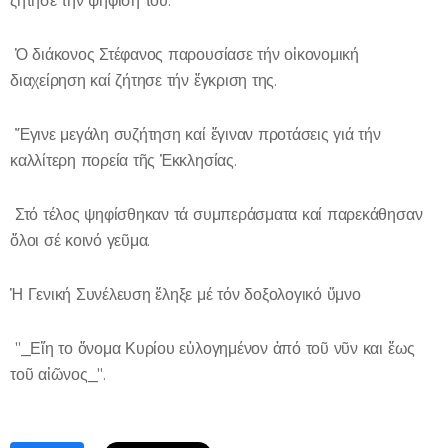
ζήτησε τήν ψήφιση του.
Ὁ διάκονος Στέφανος παρουσίασε τήν οἰκονομική
διαχείρηση καί ζήτησε τήν ἔγκριση της.
Ἔγινε μεγάλη συζήτηση καί ἔγιναν προτάσεις γιά τήν
καλλίτερη πορεία τῆς Ἐκκλησίας.
Στό τέλος ψηφίσθηκαν τά συμπεράσματα καί παρεκάθησαν
ὅλοι σέ κοινό γεῦμα.
Ἡ Γενική Συνέλευση ἔληξε μέ τόν δοξολογικό ὕμνο
"_Εἴη το ὄνομα Κυρίου εὐλογημένον ἀπό τοῦ νῦν και ἔως
τοῦ αἰῶνος_".