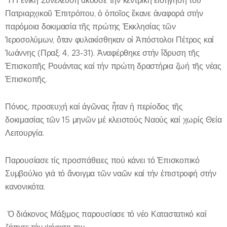
Ἡ Γενική Συνέλευση ἄκουσε την κεντρική εἰσήγηση τοῦ
Πατριαρχικοῦ Ἐπιτρόπου, ὁ ὁποῖος ἔκανε ἀναφορά στήν
παρόμοια δοκιμασία τῆς πρώτης Ἐκκλησίας τῶν
Ἱεροσολύμων, ὅταν φυλακίσθηκαν οἱ Ἀπόστολοι Πέτρος καί
Ἰωάννης (Πραξ. 4, 23-31). Ἀναφέρθηκε στήν ἵδρυση τῆς
Ἐπισκοπῆς Ρουάντας καί τήν πρώτη δραστήρια ζωή τῆς νέας
Ἐπισκοπῆς.
Πόνος, προσευχή καί άγῶνας ἦταν ἡ περίοδος τῆς
δοκιμασίας τῶν 15 μηνῶν μέ κλειστούς Ναούς καί χωρίς Θεία
Λειτουργία.
Παρουσίασε τίς προσπάθειες πού κάνει τό Ἐπισκοπικό
Συμβούλιο γιά τό ἄνοιγμα τῶν ναῶν καί τήν ἐπιστροφή στήν
κανονικότα.
Ὁ διάκονος Μάξιμος παρουσίασε τό νέο Καταστατικό καί