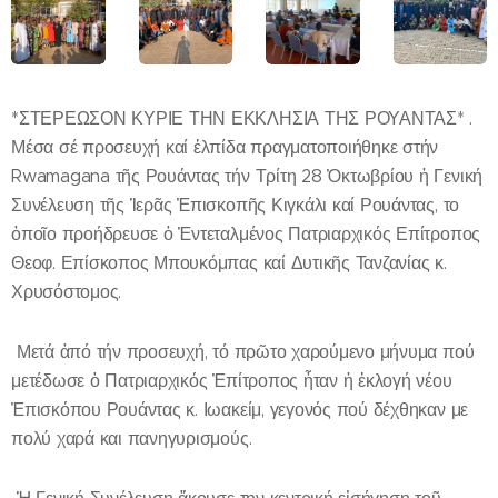
*ΣΤΕΡΕΩΣΟΝ ΚΥΡΙΕ ΤΗΝ ΕΚΚΛΗΣΙΑ ΤΗΣ ΡΟΥΑΝΤΑΣ* .
Μέσα σέ προσευχή καί ἐλπίδα πραγματοποιήθηκε στήν
Rwamagana τῆς Ρουάντας τήν Τρίτη 28 Ὀκτωβρίου ἡ Γενική
Συνέλευση τῆς Ἱερᾶς Ἐπισκοπῆς Κιγκάλι καί Ρουάντας, το
ὁποῖο προήδρευσε ὁ Ἐντεταλμένος Πατριαρχικός Επίτροπος
Θεοφ. Επίσκοπος Μπουκόμπας καί Δυτικῆς Τανζανίας κ.
Χρυσόστομος.
Μετά ἀπό τήν προσευχή, τό πρῶτο χαρούμενο μήνυμα πού
μετέδωσε ὁ Πατριαρχικός Ἐπίτροπος ἦταν ἡ ἐκλογή νέου
Ἐπισκόπου Ρουάντας κ. Ιωακείμ, γεγονός πού δέχθηκαν με
πολύ χαρά και πανηγυρισμούς.