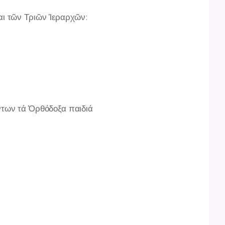
αι τῶν Τριῶν Ἱεραρχῶν:
ντων τά Ὀρθόδοξα παιδιά