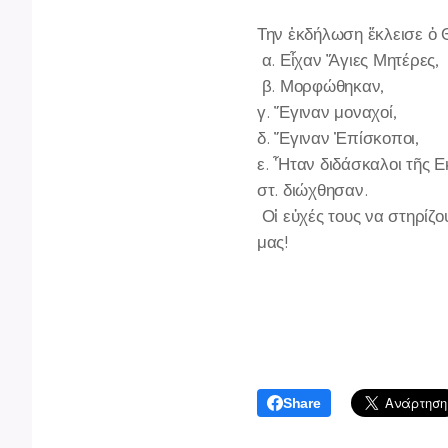
Την ἐκδήλωση ἔκλεισε ὁ 
α. Εἶχαν Ἅγιες Μητέρες,
β. Μορφώθηκαν,
γ. Ἔγιναν μοναχοί,
δ. Ἔγιναν Ἐπίσκοποι,
ε. Ἧταν διδάσκαλοι τῆς Ε
στ. διώχθησαν.
Οἱ εὐχές τους να στηρίζ
μας!
Share