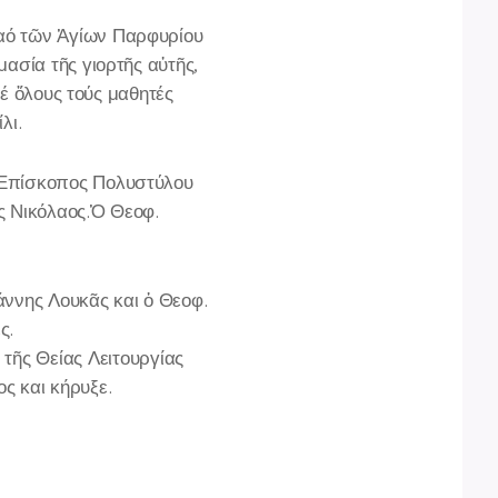
αό τῶν Ἁγίων Παρφυρίου
ασία τῆς γιορτῆς αὐτῆς,
Σέ ὅλους τούς μαθητές
λι.
 Επίσκοπος Πολυστύλου
ς Νικόλαος.Ὁ Θεοφ.
άννης Λουκᾶς και ὁ Θεοφ.
ς.
ς Θείας Λειτουργίας
ς και κήρυξε.