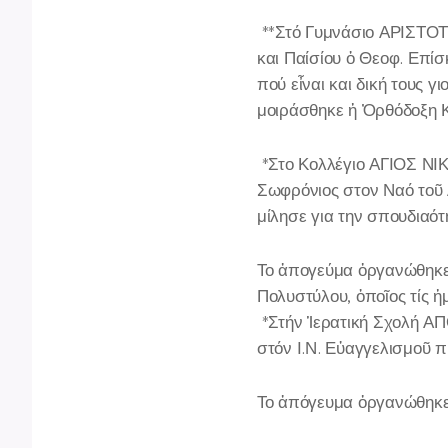
**Στό Γυμνάσιο ΑΡΙΣΤΟΤ
και Παίσίου ὁ Θεοφ. Επίσ
πού εἶναι και δική τους γ
μοιράσθηκε ἡ Ὀρθόδοξη Κ
*Στο Κολλέγιο ΑΓΙΟΣ ΝΙ
Σωφρόνιος στον Ναό τοῦ 
μίλησε για την σπουδιαό
Το ἀπογεύμα ὀργανώθηκε 
Πολυστύλου, ὁποῖος τίς 
*Στήν Ἱερατική Σχολή 
στόν Ι.Ν. Εὐαγγελισμοῦ 
Το ἀπόγευμα ὀργανώθηκε