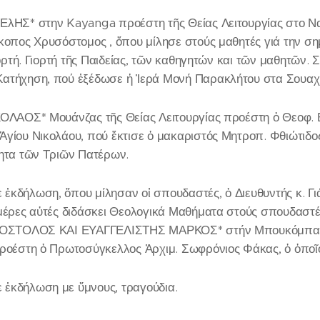
ΕλΗΣ* στην Kayanga προέστη τῆς Θείας Λειτουργίας στο Ν
κοπος Χρυσόστομος , ὅπου μίλησε στούς μαθητές γιά την σημ
ιορτή. Γιορτή τῆς Παιδείας, τῶν καθηγητών και τῶν μαθητῶν. 
ατήχηση, πού ἐξέδωσε ἡ Ἱερά Μονή Παρακλήτου στα Σουαχί
ΚΟΛΑΟΣ* Μουάνζας τῆς Θείας Λειτουργίας προέστη ὁ Θεοφ.
Ἁγίου Νικολάου, πού ἔκτισε ὁ μακαριστός Μητροπ. Φθιώτιδο
τητα τῶν Τριῶν Πατέρων.
ἐκδήλωση, ὅπου μίλησαν οἰ σπουδαστές, ὁ Διευθυντής κ. Γι
ἡμέρες αὐτές διδάσκει Θεολογικά Μαθήματα στούς σπουδαστέ
ΑΠΟΣΤΟΛΟΣ ΚΑΙ ΕΥΑΓΓΕΛΙΣΤΗΣ ΜΑΡΚΟΣ* στήν Μπουκόμπα τῆ
προέστη ὁ Πρωτοσύγκελλος Ἀρχιμ. Σωφρόνιος Φάκας, ὁ ὁποῖο
 ἐκδήλωση με ὕμνους, τραγούδια.