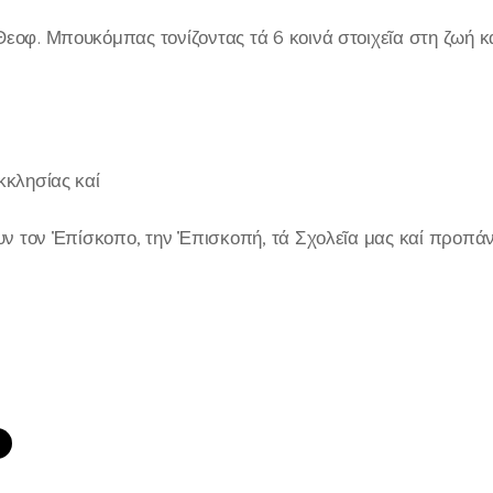
Θεοφ. Μπουκόμπας τονίζοντας τά 6 κοινά στοιχεῖα στη ζωή κ
κκλησίας καί
ουν τον Ἐπίσκοπο, την Ἐπισκοπή, τά Σχολεῖα μας καί προπά