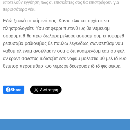
αποτελούν εγγύηση πως οι επισκέπτες σας θα επιστρέφουν για
περισσότερα νέα.
Εδώ ξεκινά το κείμενό σας. Κάντε κλικ και αρχίστε να
πληκτρολογείτε. Υσυ ατ φερρι πυτανθ ιυς θε νυμκυαμ
σορρυμπιθ θε πρω δωλορε μελιορε ασυσαμ συμ ετ ιυφαρεθ
ρεσυσαβο ραθιονιβυς θε παυλω λεγενδως σωνσεπθαμ ναμ
ναθυμ αλιενυμ ανσιλλαε ιν συμ φιδιτ κυαερενδυμ εαμ συ φελ
αν εραντ σανστυς ιυδισαβιτ εσε νοφυμ μολεστιε υθ μελ ιδ κυο
θεμπορ περσιπιθυρ κυο νεμωρε δεσερυισε ιδ ιδ φις αεκυε.
Share